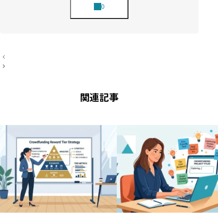
投
稿
ナ
ビ
ゲ
ー
関連記事
シ
ョ
ン