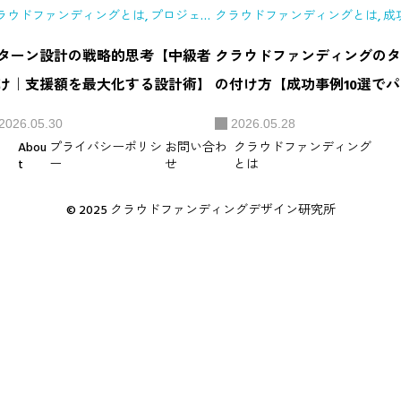
ラウドファンディングとは
,
プロジェク
クラウドファンディングとは
,
成
設計
ターン設計の戦略的思考【中級者
クラウドファンディングのタ
け｜支援額を最大化する設計術】
の付け方【成功事例10選で
分析】
2026.05.30
2026.05.28
Abou
プライバシーポリシ
お問い合わ
クラウドファンディング
t
ー
せ
とは
© 2025 クラウドファンディングデザイン研究所