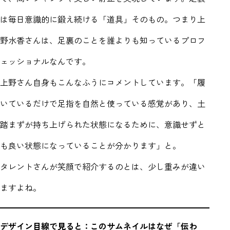
は毎日意識的に鍛え続ける「道具」そのもの。つまり上
野水香さんは、足裏のことを誰よりも知っているプロフ
ェッショナルなんです。
上野さん自身もこんなふうにコメントしています。「履
いているだけで足指を自然と使っている感覚があり、土
そもそも、足裏ってそんなに大事なの？
踏まずが持ち上げられた状態になるために、意識せずと
「筋肉使用量が131%アップ」って、どういうこと？
なぜ「バレエダンサー監修」が刺さるのか
も良い状態になっていることが分かります」と。
デザイン目線で見ると：このサムネイルはなぜ「伝わ
る」のか
このプロジェクトから学べること
タレントさんが笑顔で紹介するのとは、少し重みが違い
プロジェクトはこちら
ますよね。
デザイン目線で見ると：このサムネイルはなぜ「伝わ