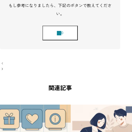
もし参考になりましたら、下記のボタンで教えてくださ
い。
投
稿
ナ
ビ
ゲ
ー
関連記事
シ
ョ
ン