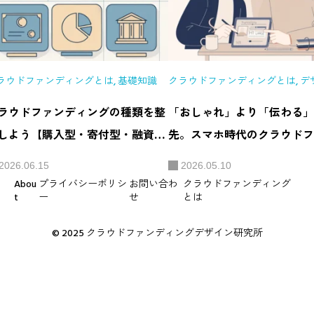
ラウドファンディングとは
,
基礎知識
クラウドファンディングとは
,
デ
話
ラウドファンディングの種類を整
「おしゃれ」より「伝わる」
しよう【購入型・寄付型・融資型
先。スマホ時代のクラウドフ
ど6つのタイプ】
ィング画像に潜む「視認性」
2026.06.15
2026.05.10
Abou
プライバシーポリシ
お問い合わ
クラウドファンディング
t
ー
せ
とは
© 2025 クラウドファンディングデザイン研究所