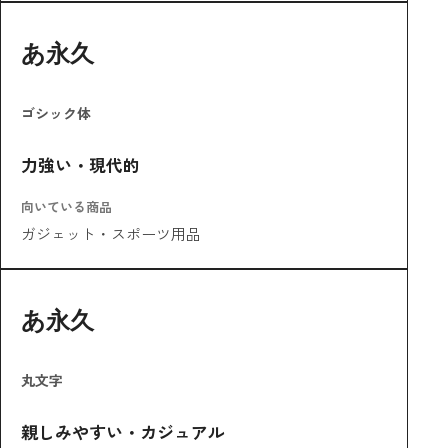
はじめに
あ永久
サムネイル全体構成
ポイント1：「主役」と「使用シーン」を同時に見せ
る構図
ゴシック体
ポイント2：「これで解決。」という超シンプルな結
論
ポイント3：明朝体が伝える「信頼性」
力強い・現代的
ポイント4：「テキストを最小限に、視覚情報を最大
限に」
向いている商品
デザイン視点での考察
ガジェット・スポーツ用品
食品・キッチン系サムネイルチェックリスト
まとめ
関連記事
あ永久
丸文字
親しみやすい・カジュアル